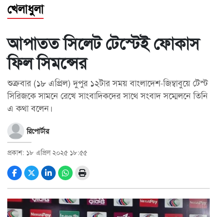
খেলাধুলা
স্বাস্থ্য
আপাতত সিলেট টেস্টেই ফোকাস
তথ্য
ও
ফিল সিমন্সের
প্রযুক্তি
শুক্রবার (১৮ এপ্রিল) দুপুর ১২টার সময় বাংলাদেশ-জিম্বাবুয়ে টেস্ট
প্রবাস
সিরিজকে সামনে রেখে সাংবাদিকদের সাথে সংবাদ সম্মেলনে তিনি
মুক্তমত
এ কথা বলেন।
সাহিত্য
রিপোর্টার
পর্যটন
প্রকাশ: ১৮ এপ্রিল ২০২৫ ১৮:৫৫
অন্যরকম
জীবনযাপন
ধর্ম