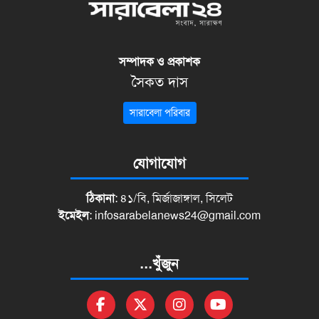
সম্পাদক ও প্রকাশক
সৈকত দাস
সারাবেলা পরিবার
যোগাযোগ
ঠিকানা
: ৪১/বি, মির্জাজাঙ্গাল, সিলেট
ইমেইল
:
infosarabelanews24@gmail.com
...খুঁজুন