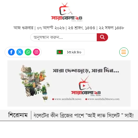
আজ শুক্রবার | ০৭ আগস্ট ২০২৬ |
২৩ শ্রাবণ, ১৪৩৩
|
২২ সফল ১৪৪৮
সিলেট
১৩:২৪:৪০
জাতীয়
রাজনীতি
অর্থনীতি
আন্তর্জাতিক
খেলা
শিরোনাম
‎সিলেটের কীন ব্রিজের পাশে "আই লাভ সিলেট " সাইবোর্ড ন
বিনোদন
শিক্ষা