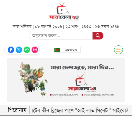
আজ শনিবার | ০৮ আগস্ট ২০২৬ |
২৩ শ্রাবণ, ১৪৩৩
|
২৩ সফল ১৪৪৮
সিলেট
১০:৬:৩০
জাতীয়
রাজনীতি
অর্থনীতি
আন্তর্জাতিক
খেলা
শিরোনাম
‎সিলেটের কীন ব্রিজের পাশে "আই লাভ সিলেট " সাইবোর্ড নিয়ে ত
বিনোদন
শিক্ষা