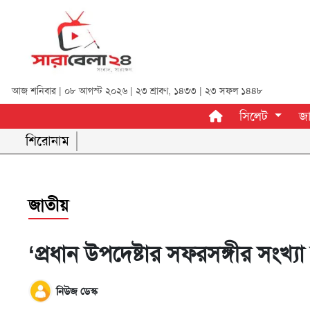
সিলেট
আজ শনিবার | ০৮ আগস্ট ২০২৬ |
২৩ শ্রাবণ, ১৪৩৩
|
২৩ সফল ১৪৪৮
সিলেট
জ
জাতীয়
শিরোনাম
রাজনীতি
অর্থনীতি
জাতীয়
আন্তর্জাতিক
খেলা
‘প্রধান উপদেষ্টার সফরসঙ্গীর সংখ্যা
বিনোদন
নিউজ ডেস্ক
শিক্ষা