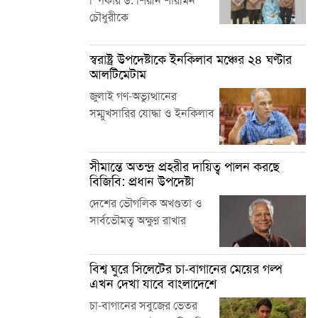
স্পিকার ড. শিরীন শারমিন
চৌধুরীকে
স্বরাষ্ট্র উপদেষ্টাকে ইনকিলাব মঞ্চের ২৪ ঘণ্টার
আলটিমেটাম
জুলাই গণ-অভ্যুত্থানের
সম্মুখসারির যোদ্ধা ও ইনকিলাব
সীমান্তে অতন্দ্র প্রহরীর দায়িত্ব পালন করছে
বিজিবি: প্রধান উপদেষ্টা
দেশের ভৌগলিক অখণ্ডতা ও
সার্বভৌমত্ব অক্ষুণ্ন রাখার
বিশ্ব ঘুরে সিলেটের চা-বাগানের মেয়ের গল্প
এখন দেখা যাবে বাংলাদেশে
চা-বাগানের সবুজের ভেতর