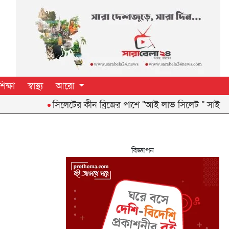
শিক্ষা
স্বাস্থ্য
আরো
‎সিলেটের কীন ব্রিজের পাশে "আই লাভ সিলেট " সাইবোর্ড নিয়ে তী
বিজ্ঞাপন