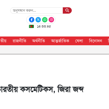
১৪:৩৩:৪৬
াতীয়
রাজনীতি
অর্থনীতি
আন্তর্জাতিক
খেলা
বিনোদন
 ভারতীয় কসমেটিকস, জিরা জব্দ