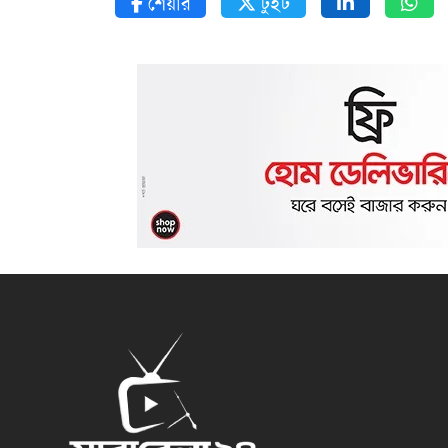
শেয়ার
টুইট