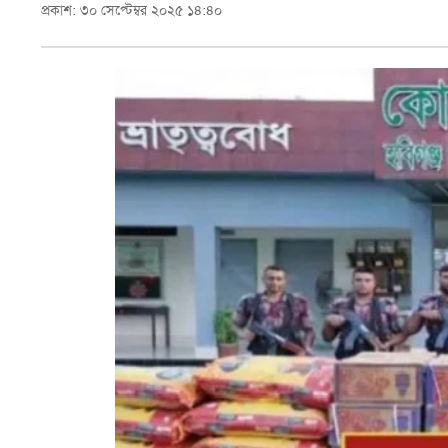
প্রকাশ: ৩০ সেপ্টেম্বর ২০২৫ ১৪:৪০
স্বাস্থ্য
তথ্য
ও
প্রযুক্তি
প্রবাস
মুক্তমত
সাহিত্য
পর্যটন
অন্যরকম
জীবনযাপন
ধর্ম