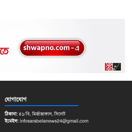
যোগাযোগ
ঠিকানা
: ৪১/বি, মির্জাজাঙ্গাল, সিলেট
ইমেইল
:
infosarabelanews24@gmail.com