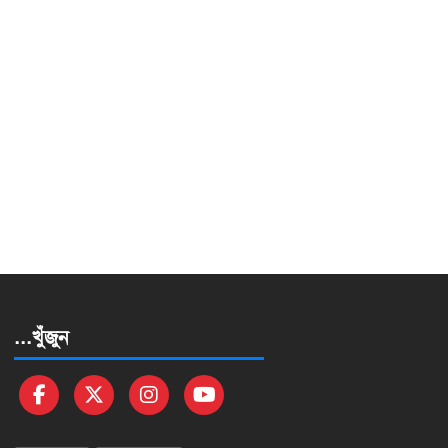
...খুঁজুন