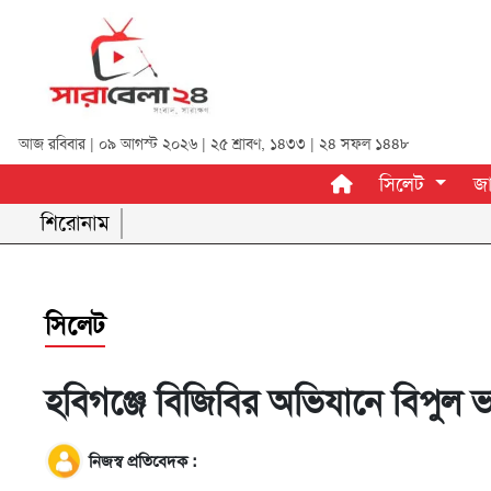
সিলেট
আজ রবিবার | ০৯ আগস্ট ২০২৬ |
২৫ শ্রাবণ, ১৪৩৩
|
২৪ সফল ১৪৪৮
সিলেট
জ
জাতীয়
শিরোনাম
রাজনীতি
অর্থনীতি
সিলেট
আন্তর্জাতিক
খেলা
হবিগঞ্জে বিজিবির অভিযানে বিপুল
বিনোদন
নিজস্ব প্রতিবেদক :
শিক্ষা