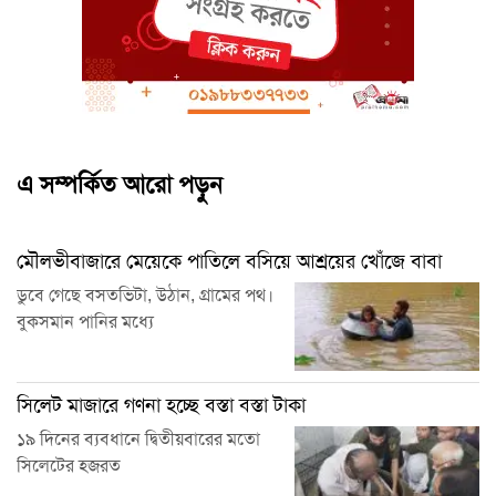
এ সম্পর্কিত আরো পড়ুন
মৌলভীবাজারে মেয়েকে পাতিলে বসিয়ে আশ্রয়ের খোঁজে বাবা
ডুবে গেছে বসতভিটা, উঠান, গ্রামের পথ।
বুকসমান পানির মধ্যে
সিলেট মাজারে গণনা হচ্ছে বস্তা বস্তা টাকা
১৯ দিনের ব্যবধানে দ্বিতীয়বারের মতো
সিলেটের হজরত