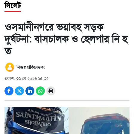
সিলেট
স্বাস্থ্য
ওসমানীনগরে ভয়াবহ সড়ক
তথ্য
ও
দুর্ঘটনা: বাসচালক ও হেলপার নি হ
প্রযুক্তি
ত
প্রবাস
মুক্তমত
নিজস্ব প্রতিবেদকঃ
প্রকাশ: ৩১ মে ২০২৬ ১৫:৩৫
সাহিত্য
পর্যটন
অন্যরকম
জীবনযাপন
ধর্ম