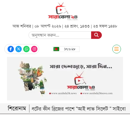
আজ শনিবার | ০৮ আগস্ট ২০২৬ |
২৪ শ্রাবণ, ১৪৩৩
|
২৩ সফল ১৪৪৮
সিলেট
১৭:৬:২৯
জাতীয়
রাজনীতি
অর্থনীতি
আন্তর্জাতিক
খেলা
শিরোনাম
‎সিলেটের কীন ব্রিজের পাশে "আই লাভ সিলেট " সাইবোর্ড নিয়ে ত
বিনোদন
শিক্ষা