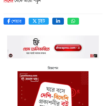
সিলেট
থেকে আরো পড়ুন
শেয়ার
টুইট
বিজ্ঞাপন